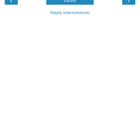
‹
›
Etusivu
Näytä internetversio