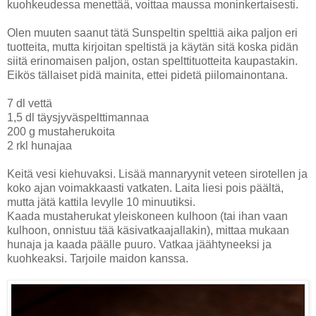
kuohkeudessa menettää, voittaa maussa moninkertaisesti.
Olen muuten saanut tätä Sunspeltin spelttiä aika paljon eri
tuotteita, mutta kirjoitan speltistä ja käytän sitä koska pidän
siitä erinomaisen paljon, ostan spelttituotteita kaupastakin.
Eikös tällaiset pidä mainita, ettei pidetä piilomainontana.
7 dl vettä
1,5 dl täysjyväspelttimannaa
200 g mustaherukoita
2 rkl hunajaa
Keitä vesi kiehuvaksi. Lisää mannaryynit veteen sirotellen ja
koko ajan voimakkaasti vatkaten. Laita liesi pois päältä,
mutta jätä kattila levylle 10 minuutiksi.
Kaada mustaherukat yleiskoneen kulhoon (tai ihan vaan
kulhoon, onnistuu tää käsivatkaajallakin), mittaa mukaan
hunaja ja kaada päälle puuro. Vatkaa jäähtyneeksi ja
kuohkeaksi. Tarjoile maidon kanssa.