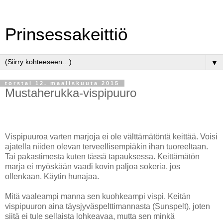
Prinsessakeittiö
▼
torstai 12. maaliskuuta 2015
Mustaherukka-vispipuuro
Vispipuuroa varten marjoja ei ole välttämätöntä keittää. Voisi
ajatella niiden olevan terveellisempiäkin ihan tuoreeltaan.
Tai pakastimesta kuten tässä tapauksessa. Keittämätön
marja ei myöskään vaadi kovin paljoa sokeria, jos
ollenkaan. Käytin hunajaa.
Mitä vaaleampi manna sen kuohkeampi vispi. Keitän
vispipuuron aina täysjyväspelttimannasta (Sunspelt), joten
siitä ei tule sellaista lohkeavaa, mutta sen minkä