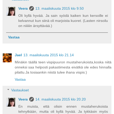
Veera
13. maaliskuuta 2015 klo 9.50
Oli kyllä hyvää. Ja sain syödä kaiken kun kersoille ei
kelvannut kun siinä oli marjoista kuoret. (Lasten nirsoilu
on niiiiiin ärsyttävää.)
Vastaa
Jael
13. maaliskuuta 2015 klo 21.14
Minäkin täällä teen vispipuuron mustaherukoista,koska niitä
onneksi saa helposti pakastimesta eivätkä ole edes hinnalla
pilattu.Ja tosiaankin niistä tulee ihana vispis:)
Vastaa
Vastaukset
Veera
14. maaliskuuta 2015 klo 20.20
En muista, että olisin ennen mustaherukoista
tehnytkään, mutta oli kyllä hyvää. Ja tykkäsin myös