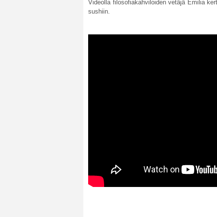
Videolla filosofiakahviloiden vetäjä Emilia k
sushiin.