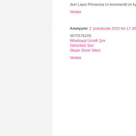
Jee! Lapsi Prinsessa I:n kommentit on ky
Vastaa
Anonyymi
2. joulukuuta 2025 klo 17.26
36755762A5
Whatsapp Ücretli Şov
Görüntülü Sex
Skype Show Sitesi
Vastaa