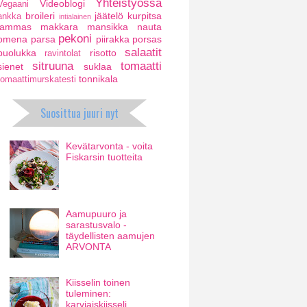
Yhteistyössä
Videoblogi
Vegaani
broileri
jäätelö
kurpitsa
ankka
intialainen
lammas
makkara
mansikka
nauta
pekoni
omena
parsa
piirakka
porsas
salaatit
puolukka
risotto
ravintolat
sitruuna
tomaatti
sienet
suklaa
tonnikala
tomaattimurskatesti
Suosittua juuri nyt
Kevätarvonta - voita
Fiskarsin tuotteita
Aamupuuro ja
sarastusvalo -
täydellisten aamujen
ARVONTA
Kiisselin toinen
tuleminen:
karviaiskiisseli