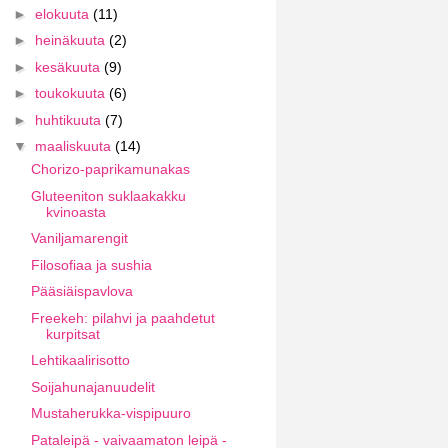
►
elokuuta
(11)
►
heinäkuuta
(2)
►
kesäkuuta
(9)
►
toukokuuta
(6)
►
huhtikuuta
(7)
▼
maaliskuuta
(14)
Chorizo-paprikamunakas
Gluteeniton suklaakakku
kvinoasta
Vaniljamarengit
Filosofiaa ja sushia
Pääsiäispavlova
Freekeh: pilahvi ja paahdetut
kurpitsat
Lehtikaalirisotto
Soijahunajanuudelit
Mustaherukka-vispipuuro
Pataleipä - vaivaamaton leipä -