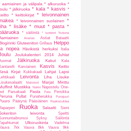
* aamiainen ja välipala
* alkuruoka
*
* kala
* kasvis
joulu
* jälkiruoka
*
* leivonnainen
keitto
* keittokirjat
makea
*
* leivonnainen suolainen
liha
* lisäke
* muut
* pasta
*
pääruoka
* säilöntä
* tuotteet
*kotona
Aamiainen
Astiat
Bataatti
Ananas
Helppo
Blogirinki
Gluteeniton
Grillaus
ja nopea
Hävikistä herkuksi
Italia
Joulu
Joulukalenteri 2014
Juhlat
Jälkiruoka
Kakut
Juomat
Kala
Kasvis
Keitto
Kantarelli
Karviainen
Kesä
Kirjat
Lahjat
Lapsi
Kukkakaali
Leivonta
Liha
Lisuke
Lehtikaali
Marjat
Minttu
Lisukesalaatti
Makeiset
Muffinit
Mustikka
Napostelu
One-
Nakki
Pasta
pot
Parsakaali
Persikka
Pata
Peruna
Pullat
Punaherukka
Punajuuri
Puuro
Päärynä
Pääsiäinen
Raakasuklaa
Ruoka
Salaatti
Raparperi
Sieni
Sokeriton leivonta
Speltti
Sunnuntaibrunssi
Syksy
Säilöntä
Ulkoruokinta
Tapahtumat
Vadelma
Vauva 7kk
Vauva 8kk
Vauva 9kk