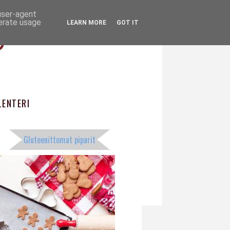
 user-agent
ö
nerate usage
LEARN MORE
GOT IT
ENTERI
Gluteenittomat piparit