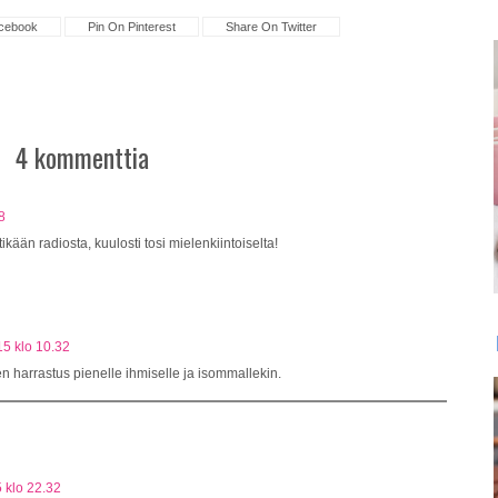
cebook
Pin On Pinterest
Share On Twitter
4 kommenttia
8
ikään radiosta, kuulosti tosi mielenkiintoiselta!
15 klo 10.32
n harrastus pienelle ihmiselle ja isommallekin.
 klo 22.32