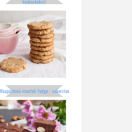
kookoskeksit
Maapähkinä-manteli fudge - sokeriton