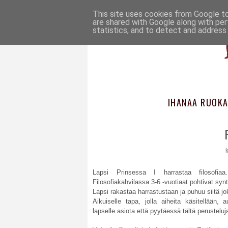
This site uses cookies from Google to 
are shared with Google along with per
statistics, and to detect and address
IHANAA RUOKA
k
Lapsi Prinsessa I harrastaa filosofi
Filosofiakahvilassa 3-6 -vuotiaat pohtivat synt
Lapsi rakastaa harrastustaan ja puhuu siitä jo
Aikuiselle tapa, jolla aiheita käsitellään, 
lapselle asiota että pyytäessä tältä perusteluj