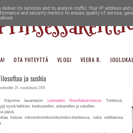
deliver its services and to analyze traffic. Your IP address and
Prinsessakeitti
formance and security metrics to ensure quality of service, ge
 abuse.
A!
OTA YHTEYTTÄ
VLOGI
VEERA R.
JOULUKAL
Filosofiaa ja sushia
eskiviikko 25. maaliskuuta 2015
aa. Käymme lauantaisin
Leluteekin filosofiakahvilassa
Töölössä.
yjä syviä leikkien, keskustellen, askarrellen ja satuillen.
ka päivä.
auttaa kotona miksimiksimiksimiksimiksi-tilanteissa, sekä selittäessä
a.