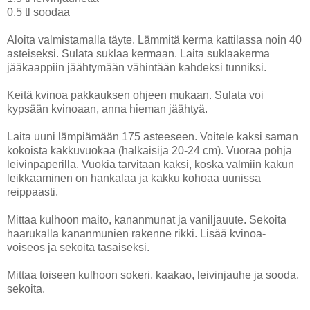
0,5 tl soodaa
Aloita valmistamalla täyte. Lämmitä kerma kattilassa noin 40
asteiseksi. Sulata suklaa kermaan. Laita suklaakerma
jääkaappiin jäähtymään vähintään kahdeksi tunniksi.
Keitä kvinoa pakkauksen ohjeen mukaan. Sulata voi
kypsään kvinoaan, anna hieman jäähtyä.
Laita uuni lämpiämään 175 asteeseen. Voitele kaksi saman
kokoista kakkuvuokaa (halkaisija 20-24 cm). Vuoraa pohja
leivinpaperilla. Vuokia tarvitaan kaksi, koska valmiin kakun
leikkaaminen on hankalaa ja kakku kohoaa uunissa
reippaasti.
Mittaa kulhoon maito, kananmunat ja vaniljauute. Sekoita
haarukalla kananmunien rakenne rikki. Lisää kvinoa-
voiseos ja sekoita tasaiseksi.
Mittaa toiseen kulhoon sokeri, kaakao, leivinjauhe ja sooda,
sekoita.