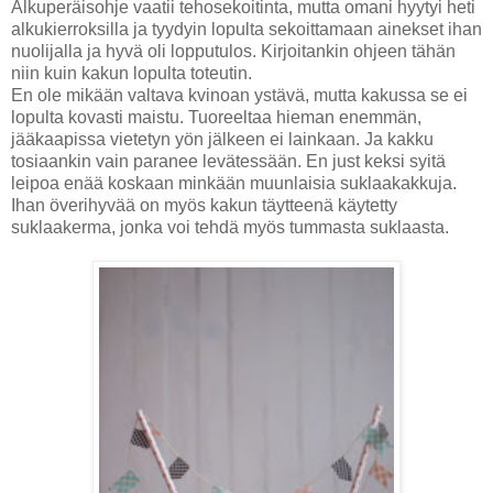
Alkuperäisohje vaatii tehosekoitinta, mutta omani hyytyi heti
alkukierroksilla ja tyydyin lopulta sekoittamaan ainekset ihan
nuolijalla ja hyvä oli lopputulos. Kirjoitankin ohjeen tähän
niin kuin kakun lopulta toteutin.
En ole mikään valtava kvinoan ystävä, mutta kakussa se ei
lopulta kovasti maistu. Tuoreeltaa hieman enemmän,
jääkaapissa vietetyn yön jälkeen ei lainkaan. Ja kakku
tosiaankin vain paranee levätessään. En just keksi syitä
leipoa enää koskaan minkään muunlaisia suklaakakkuja.
Ihan överihyvää on myös kakun täytteenä käytetty
suklaakerma, jonka voi tehdä myös tummasta suklaasta.