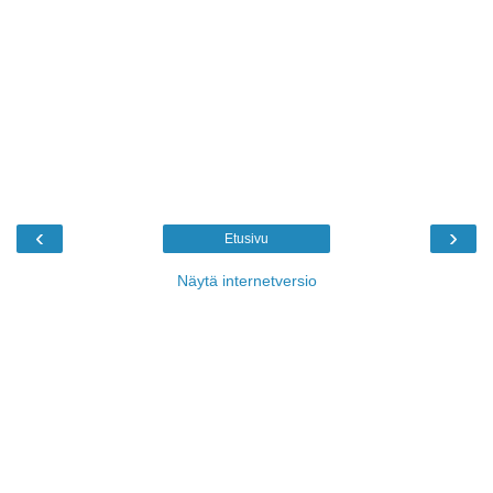
‹
›
Etusivu
Näytä internetversio