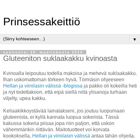
Prinsessakeittiö
▼
sunnuntai 29. maaliskuuta 2015
Gluteeniton suklaakakku kvinoasta
Kvinoalla leipoutuu todella makoisa ja mehevä suklaakakku.
Ihan uskomattoman törkeen hyvä. Törmäsin ohjeeseen
Hellan ja viinilasin välissä -blogissa
ja pakko oli kokeilla heti
ja nyt todettakoon, että eipä siellä niitä ylisanoja turhaan
viljelty, upea kakku.
Keliaakikkoystävää lainatakseni, jos joutuu luopumaan
gluteenista, ei kyllä kannata luopua sokerista. Tässä
kakussa sokeria piisaa jopa niin paljon, että uskon
vähemmänkin riittävän. Maitotuotteet voi korvata
kookoksella,
Hellan ja viinilasin välissä
antaa tähän ohjeita.