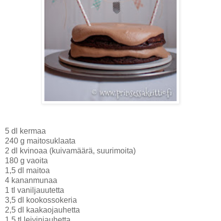
5 dl kermaa
240 g maitosuklaata
2 dl kvinoaa (kuivamäärä, suurimoita)
180 g vaoita
1,5 dl maitoa
4 kananmunaa
1 tl vaniljauutetta
3,5 dl kookossokeria
2,5 dl kaakaojauhetta
1,5 tl leivinjauhetta