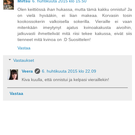
Mirtsu
6. huhtikuuta 2015 klo 15.50
Olen keittiössä ihan hukassa, mutta tämä kakku onnistui! Ja
on vielä hyvääkin, ei liian makeaa. Korvasin tosin
kookossokerin valkoisella sokerilla. Vieraille ei vaan
mitenkään imeytynyt ajatus kvinoakakusta aivoihin,
jatkuvasti ihmettelivät mitä riisi tekee kakussa, eivät siis
tienneet mitä kvinoa on :D Suosittelen!
Vastaa
Vastaukset
Veera
6. huhtikuuta 2015 klo 22.09
Kiva kuulla, että onnistui ja kelpasi vieraillekin!
Vastaa