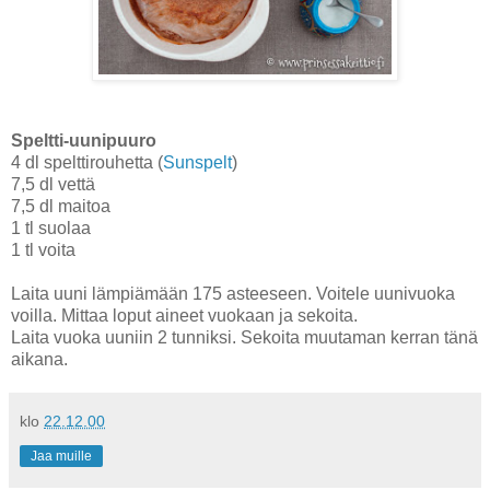
Speltti-uunipuuro
4 dl spelttirouhetta (
Sunspelt
)
7,5 dl vettä
7,5 dl maitoa
1 tl suolaa
1 tl voita
Laita uuni lämpiämään 175 asteeseen. Voitele uunivuoka
voilla. Mittaa loput aineet vuokaan ja sekoita.
Laita vuoka uuniin 2 tunniksi. Sekoita muutaman kerran tänä
aikana.
klo
22.12.00
Jaa muille