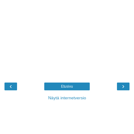
‹
›
Etusivu
Näytä internetversio