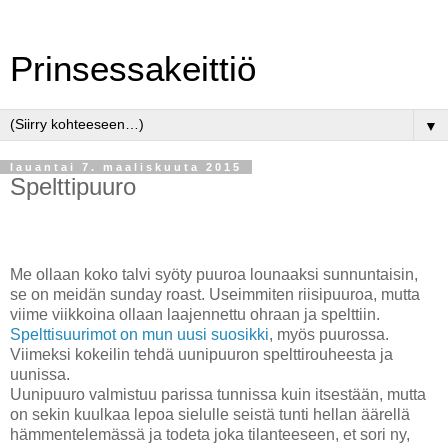
Prinsessakeittiö
▼
lauantai 7. maaliskuuta 2015
Spelttipuuro
Me ollaan koko talvi syöty puuroa lounaaksi sunnuntaisin,
se on meidän sunday roast. Useimmiten riisipuuroa, mutta
viime viikkoina ollaan laajennettu ohraan ja spelttiin.
Spelttisuurimot on mun uusi suosikki
, myös puurossa.
Viimeksi kokeilin tehdä uunipuuron spelttirouheesta ja
uunissa.
Uunipuuro valmistuu parissa tunnissa kuin itsestään, mutta
on sekin kuulkaa lepoa sielulle seistä tunti hellan äärellä
hämmentelemässä ja todeta joka tilanteeseen, et sori ny,