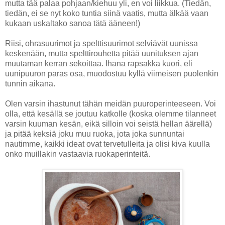
mutta tää palaa pohjaan/kiehuu yli, en voi liikkua. (Tiedän,
tiedän, ei se nyt koko tuntia siinä vaatis, mutta älkää vaan
kukaan uskaltako sanoa tätä ääneen!)
Riisi, ohrasuurimot ja spelttisuurimot selviävät uunissa
keskenään, mutta spelttirouhetta pitää uunituksen ajan
muutaman kerran sekoittaa. Ihana rapsakka kuori, eli
uunipuuron paras osa, muodostuu kyllä viimeisen puolenkin
tunnin aikana.
Olen varsin ihastunut tähän meidän puuroperinteeseen. Voi
olla, että kesällä se joutuu katkolle (koska olemme tilanneet
varsin kuuman kesän, eikä silloin voi seistä hellan äärellä)
ja pitää keksiä joku muu ruoka, jota joka sunnuntai
nautimme, kaikki ideat ovat tervetulleita ja olisi kiva kuulla
onko muillakin vastaavia ruokaperinteitä.