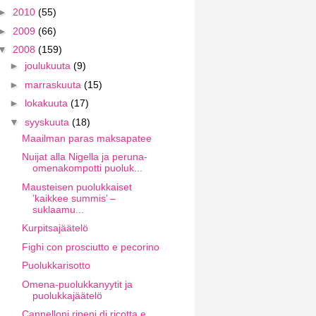
►
2010
(55)
►
2009
(66)
▼
2008
(159)
►
joulukuuta
(9)
►
marraskuuta
(15)
►
lokakuuta
(17)
▼
syyskuuta
(18)
Maailman paras maksapatee
Nuijat alla Nigella ja peruna-
omenakompotti puoluk...
Mausteisen puolukkaiset
’kaikkee summis’ –
suklaamu...
Kurpitsajäätelö
Fighi con prosciutto e pecorino
Puolukkarisotto
Omena-puolukkanyytit ja
puolukkajäätelö
Cannelloni ripeni di ricotta e