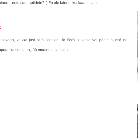
tainen .. noin suurinpiirtein? :) En ole tainnut koskaan ostaa.
3
takaan, vaikka just niitä ostinkin. Ja tästä seikasta voi päätellä, että ne
appuun katsominen, jää muuten ostamatta.
D