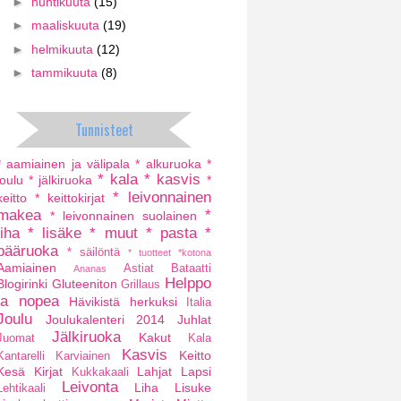
►
huhtikuuta
(15)
►
maaliskuuta
(19)
►
helmikuuta
(12)
►
tammikuuta
(8)
Tunnisteet
* aamiainen ja välipala
* alkuruoka
*
* kala
* kasvis
joulu
* jälkiruoka
*
* leivonnainen
keitto
* keittokirjat
makea
*
* leivonnainen suolainen
liha
* lisäke
* muut
* pasta
*
pääruoka
* säilöntä
* tuotteet
*kotona
Aamiainen
Astiat
Bataatti
Ananas
Helppo
Blogirinki
Gluteeniton
Grillaus
ja nopea
Hävikistä herkuksi
Italia
Joulu
Joulukalenteri 2014
Juhlat
Jälkiruoka
Kakut
Juomat
Kala
Kasvis
Keitto
Kantarelli
Karviainen
Kesä
Kirjat
Lahjat
Lapsi
Kukkakaali
Leivonta
Liha
Lisuke
Lehtikaali