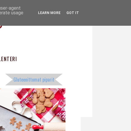
 user-agent
ö
nerate usage
LEARN MORE
GOT IT
ENTERI
Gluteenittomat piparit