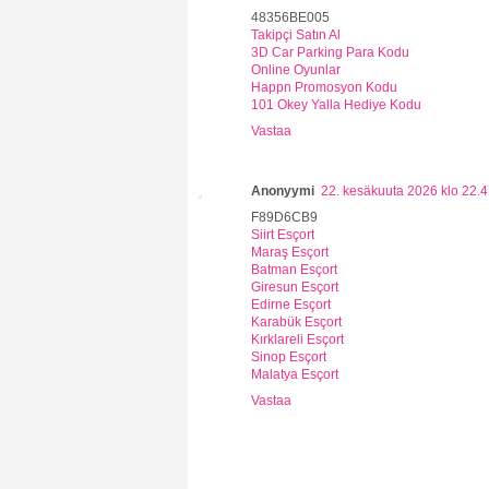
48356BE005
Takipçi Satın Al
3D Car Parking Para Kodu
Online Oyunlar
Happn Promosyon Kodu
101 Okey Yalla Hediye Kodu
Vastaa
Anonyymi
22. kesäkuuta 2026 klo 22.
F89D6CB9
Siirt Esçort
Maraş Esçort
Batman Esçort
Giresun Esçort
Edirne Esçort
Karabük Esçort
Kırklareli Esçort
Sinop Esçort
Malatya Esçort
Vastaa