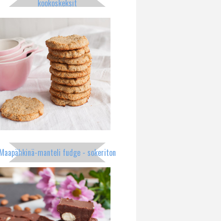
kookoskeksit
Maapähkinä-manteli fudge - sokeriton