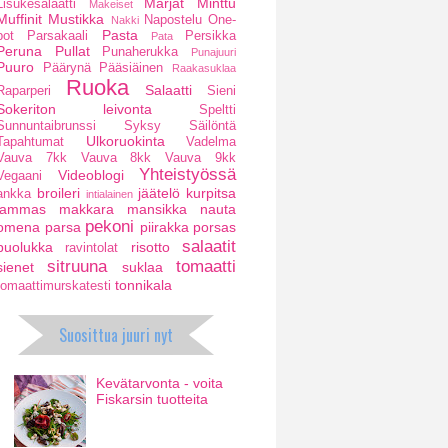
Marjat
Minttu
Lisukesalaatti
Makeiset
Muffinit
Mustikka
Napostelu
One-
Nakki
Pasta
pot
Parsakaali
Persikka
Pata
Peruna
Pullat
Punaherukka
Punajuuri
Puuro
Päärynä
Pääsiäinen
Raakasuklaa
Ruoka
Salaatti
Raparperi
Sieni
Sokeriton leivonta
Speltti
Sunnuntaibrunssi
Syksy
Säilöntä
Ulkoruokinta
Tapahtumat
Vadelma
Vauva 7kk
Vauva 8kk
Vauva 9kk
Yhteistyössä
Videoblogi
Vegaani
broileri
jäätelö
kurpitsa
ankka
intialainen
lammas
makkara
mansikka
nauta
pekoni
omena
parsa
piirakka
porsas
salaatit
puolukka
risotto
ravintolat
sitruuna
tomaatti
sienet
suklaa
tonnikala
tomaattimurskatesti
Suosittua juuri nyt
Kevätarvonta - voita
Fiskarsin tuotteita