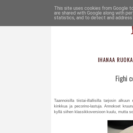
This site uses cookies from Google to 
are shared with Google along with per
statistics, and to detect and address
IHANAA RUOKA
Fighi 
Taannoisilla tiistai-illallisilla tarjosin alk
kinkkua ja pecorino-lastuja. Annokset kruuna
kyllä siihen klassikkoversioon kuulu, mutta s