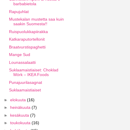
barbabietola
Rapujuhlat
Mustekalan mustetta saa kuin
saakin Suomesta!!
Ruispuolukkapiirakka
Katkaraputortellonit
Braatvurstispaghetti
Mange Sud
Lounassalaatti
Suklaamaistiaiset: Choklad
Mörk – IKEA Foods
Punajuurilasagnat
Suklaamaistiaiset
►
elokuuta
(16)
►
heinäkuuta
(7)
►
kesäkuuta
(7)
►
toukokuuta
(16)