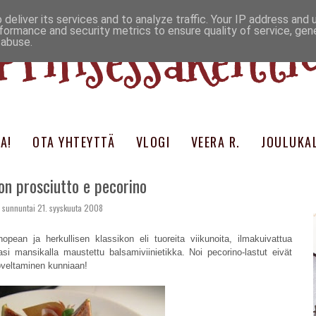
deliver its services and to analyze traffic. Your IP address and
Prinsessakeitti
formance and security metrics to ensure quality of service, ge
 abuse.
A!
OTA YHTEYTTÄ
VLOGI
VEERA R.
JOULUKAL
con prosciutto e pecorino
sunnuntai 21. syyskuuta 2008
uun nopean ja herkullisen klassikon eli tuoreita viikunoita, ilmakuivattua
si mansikalla maustettu balsamiviinietikka. Noi pecorino-lastut eivät
oveltaminen kunniaan!