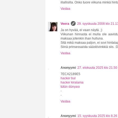
illallisilla. Onko tuore viikuna minkä hin
Vastaa
Veera
29. syyskuuta 2008 klo 21.1
Ja on hyvää, ei vaan näytä. ;)
Viikunan hinnasta ei mulla ole aavistus
maksaa jotenkin ihan hulluna.
Sitä mikä maksaa paljon, ei sovi hintal
Siinä prinsessaista säästövinkkiä siis. :
Vastaa
Anonyymi
27. elokuuta 2025 klo 21.50
7ECA2189E5
hacker bul
hacker kiralama
tütün dünyası
-
-
Vastaa
Anonyymi
15. syyskuuta 2025 klo 8.26