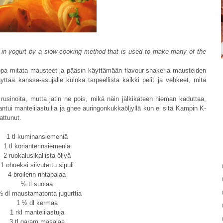
d in yogurt by a slow-cooking method that is used to make many of the
in jopa mitata mausteet ja pääsin käyttämään flavour shakeria mausteiden
tää kanssa-asujalle kuinka tarpeellista kaikki pelit ja vehkeet, mitä
usinoita, mutta jätin ne pois, mikä näin jälkikäteen hieman kaduttaa,
antui mantelilastuilla ja ghee auringonkukkaöljyllä kun ei sitä Kampin K-
attunut.
1 tl kuminansiemeniä
1 tl korianterinsiemeniä
2 ruokalusikallista öljyä
1 ohueksi siivutettu sipuli
4 broilerin rintapalaa
½ tl suolaa
½ dl maustamatonta jugurttia
1 ½ dl kermaa
1 rkl mantelilastuja
3 tl garam masalaa