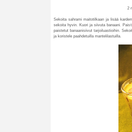
2 
Sekoita sahrami maitotilkaan ja lisää kardem
sekoita hyvin. Kuori ja siivuta banaani. Pai
paistetut banaanisiivut tarjoiluastioihin. Sek
ja koristele paahdetuilla mantelilastuilla.