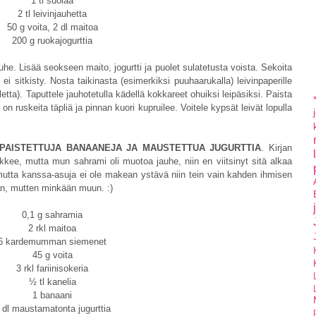
1 tl suolaa
2 tl leivinjauhetta
50 g voita, 2 dl maitoa
200 g ruokajogurttia
jauhe. Lisää seokseen maito, jogurtti ja puolet sulatetusta voista. Sekoita
 ei sitkisty. Nosta taikinasta (esimerkiksi puuhaarukalla) leivinpaperille
letta). Taputtele jauhotetulla kädellä kokkareet ohuiksi leipäsiksi. Paista
n ruskeita täpliä ja pinnan kuori kupruilee. Voitele kypsät leivät lopulla
PAISTETTUJA BANAANEJA JA MAUSTETTUA JUGURTTIA
. Kirjan
kkee, mutta mun sahrami oli muotoa jauhe, niin en viitsinyt sitä alkaa
, mutta kanssa-asuja ei ole makean ystävä niin tein vain kahden ihmisen
än, mutten minkään muun. :)
0,1 g sahramia
2 rkl maitoa
6 kardemumman siemenet
45 g voita
3 rkl fariinisokeria
½ tl kanelia
1 banaani
 dl maustamatonta jugurttia