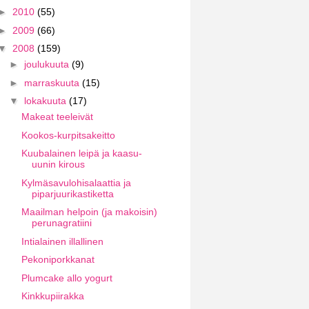
►
2010
(55)
►
2009
(66)
▼
2008
(159)
►
joulukuuta
(9)
►
marraskuuta
(15)
▼
lokakuuta
(17)
Makeat teeleivät
Kookos-kurpitsakeitto
Kuubalainen leipä ja kaasu-
uunin kirous
Kylmäsavulohisalaattia ja
piparjuurikastiketta
Maailman helpoin (ja makoisin)
perunagratiini
Intialainen illallinen
Pekoniporkkanat
Plumcake allo yogurt
Kinkkupiirakka