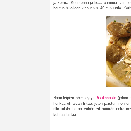
ja kerma. Kuumenna ja lisää pannuun viimeis
hautua hiljalleen kiehuen n. 40 minuuttia. Koris
Naan-leipien ohje löytyi
Risulinnasta
(johon 
hönkää eli aivan liikaa, joten paistuminen ei 
niin taisin laittaa vähän eri määrän noita n
kehtaa laittaa.