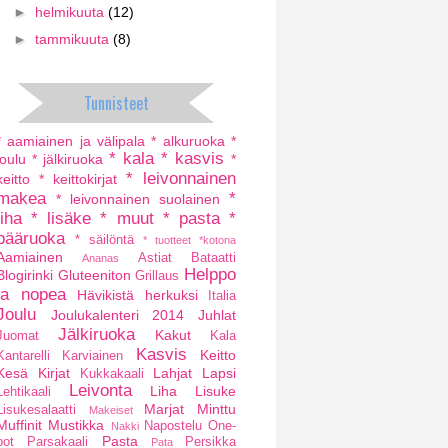
►
helmikuuta
(12)
►
tammikuuta
(8)
Tunnisteet
* aamiainen ja välipala
* alkuruoka
*
* kala
* kasvis
joulu
* jälkiruoka
*
* leivonnainen
keitto
* keittokirjat
makea
*
* leivonnainen suolainen
liha
* lisäke
* muut
* pasta
*
pääruoka
* säilöntä
* tuotteet
*kotona
Aamiainen
Astiat
Bataatti
Ananas
Helppo
Blogirinki
Gluteeniton
Grillaus
ja nopea
Hävikistä herkuksi
Italia
Joulu
Joulukalenteri 2014
Juhlat
Jälkiruoka
Kakut
Juomat
Kala
Kasvis
Keitto
Kantarelli
Karviainen
Kesä
Kirjat
Lahjat
Lapsi
Kukkakaali
Leivonta
Liha
Lisuke
Lehtikaali
Marjat
Minttu
Lisukesalaatti
Makeiset
Muffinit
Mustikka
Napostelu
One-
Nakki
Pasta
pot
Parsakaali
Persikka
Pata