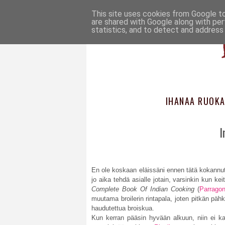
This site uses cookies from Google to 
are shared with Google along with per
statistics, and to detect and address
IHANAA RUOKA
I
En ole koskaan eläissäni ennen tätä kokannut 
jo aika tehdä asialle jotain, varsinkin kun ke
Complete Book Of Indian Cooking
(
Parrago
muutama broilerin rintapala, joten pitkän pä
haudutettua broiskua.
Kun kerran pääsin hyvään alkuun, niin ei ka