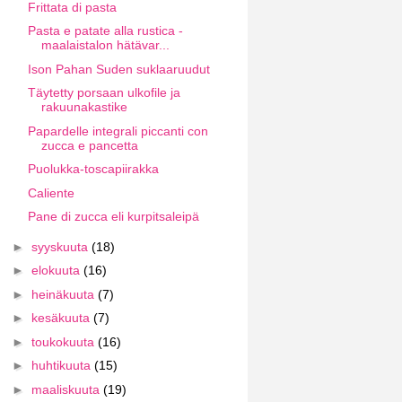
Frittata di pasta
Pasta e patate alla rustica -
maalaistalon hätävar...
Ison Pahan Suden suklaaruudut
Täytetty porsaan ulkofile ja
rakuunakastike
Papardelle integrali piccanti con
zucca e pancetta
Puolukka-toscapiirakka
Caliente
Pane di zucca eli kurpitsaleipä
►
syyskuuta
(18)
►
elokuuta
(16)
►
heinäkuuta
(7)
►
kesäkuuta
(7)
►
toukokuuta
(16)
►
huhtikuuta
(15)
►
maaliskuuta
(19)