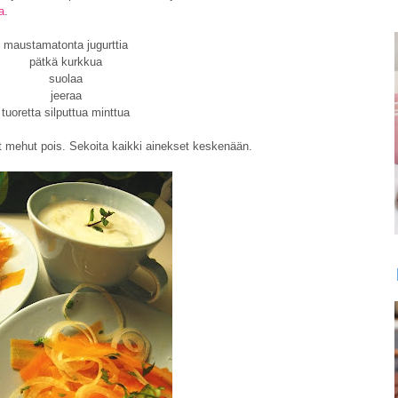
a
.
maustamatonta jugurttia
pätkä kurkkua
suolaa
jeeraa
tuoretta silputtua minttua
set mehut pois. Sekoita kaikki ainekset keskenään.