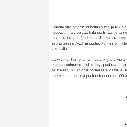
Sekoita siivilöityihin jauhoihin suola ja leivin
nopeasti – älä vaivaa taikinaa liikaa, jotta se
taikinakokkareita (yhdelle pellille noin 4 kappa
275 asteessa 7–10 minuuttia, kunnes pinnalla o
voisulalla.
Jälkkäriksi tein yllämainitusta kirjasta vielä
mukaan sahramia olisi pitänyt paahtaa ja kai
paisteleen. Kirjan ohje on neljästä kuudelle
annoksen siten, että puolitin banaanien määr
4