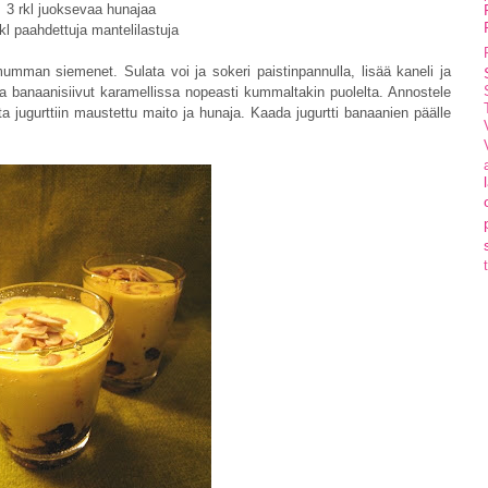
3 rkl juoksevaa hunajaa
rkl paahdettuja mantelilastuja
umman siemenet. Sulata voi ja sokeri paistinpannulla, lisää kaneli ja
sta banaanisiivut karamellissa nopeasti kummaltakin puolelta. Annostele
oita jugurttiin maustettu maito ja hunaja. Kaada jugurtti banaanien päälle