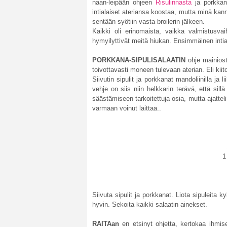
naan-leipään ohjeen
Risulinnasta
ja porkkana
intialaiset ateriansa koostaa, mutta minä kanno
sentään syötiin vasta broilerin jälkeen.
Kaikki oli erinomaista, vaikka valmistusva
hymyilyttivät meitä hiukan. Ensimmäinen intial
PORKKANA-SIPULISALAATIN
ohje mainios
toivottavasti moneen tulevaan aterian. Eli kii
Siivutin sipulit ja porkkanat mandoliinilla ja
vehje on siis niin helkkarin terävä, että sill
säästämiseen tarkoitettuja osia, mutta ajattelin
varmaan voinut laittaa..
1
Siivuta sipulit ja porkkanat. Liota sipuleita
hyvin. Sekoita kaikki salaatin ainekset.
RAITAan
en etsinyt ohjetta, kertokaa ihmise