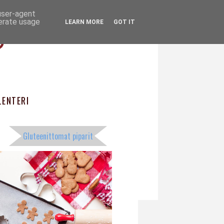
 user-agent
ö
nerate usage
LEARN MORE
GOT IT
ENTERI
Gluteenittomat piparit