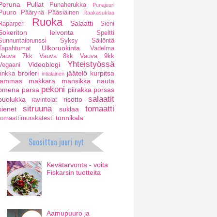
Peruna
Pullat
Punaherukka
Punajuuri
Puuro
Päärynä
Pääsiäinen
Raakasuklaa
Ruoka
Salaatti
Raparperi
Sieni
Sokeriton leivonta
Speltti
Sunnuntaibrunssi
Syksy
Säilöntä
Ulkoruokinta
Tapahtumat
Vadelma
Vauva 7kk
Vauva 8kk
Vauva 9kk
Yhteistyössä
Videoblogi
Vegaani
broileri
jäätelö
kurpitsa
ankka
intialainen
lammas
makkara
mansikka
nauta
pekoni
omena
parsa
piirakka
porsas
salaatit
puolukka
risotto
ravintolat
sitruuna
tomaatti
sienet
suklaa
tonnikala
tomaattimurskatesti
Suosittua juuri nyt
Kevätarvonta - voita
Fiskarsin tuotteita
Aamupuuro ja