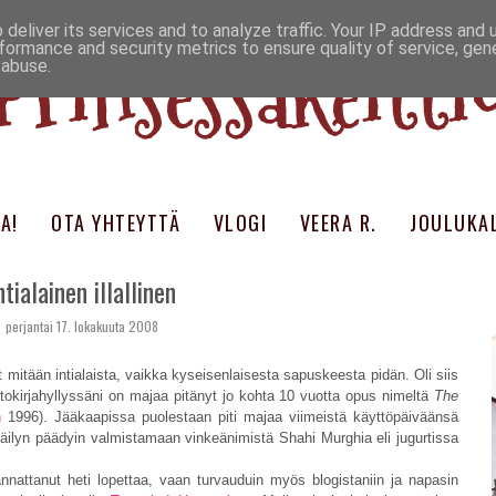
deliver its services and to analyze traffic. Your IP address and
Prinsessakeitti
formance and security metrics to ensure quality of service, ge
 abuse.
A!
OTA YHTEYTTÄ
VLOGI
VEERA R.
JOULUKAL
ntialainen illallinen
perjantai 17. lokakuuta 2008
mitään intialaista, vaikka kyseisenlaisesta sapuskeesta pidän. Oli siis
ittokirjahyllyssäni on majaa pitänyt jo kohta 10 vuotta opus nimeltä
The
n
1996). Jääkaapissa puolestaan piti majaa viimeistä käyttöpäiväänsä
hkäilyn päädyin valmistamaan vinkeänimistä Shahi Murghia eli jugurtissa
nnattanut heti lopettaa, vaan turvauduin myös blogistaniin ja napasin