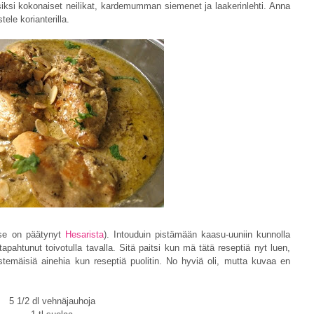
iksi kokonaiset neilikat, kardemumman siemenet ja laakerinlehti. Anna
tele korianterilla.
se on päätynyt
Hesarista
). Intouduin pistämään kaasu-uuniin kunnolla
tapahtunut toivotulla tavalla. Sitä paitsi kun mä tätä reseptiä nyt luen,
estemäisiä ainehia kun reseptiä puolitin. No hyviä oli, mutta kuvaa en
5 1/2 dl vehnäjauhoja