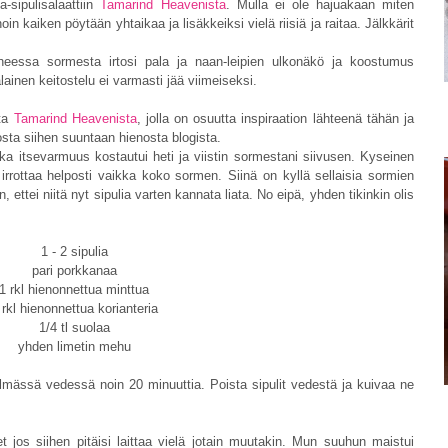
-sipulisalaattiin
Tamarind Heavenista
. Mulla ei ole hajuakaan miten
in kaiken pöytään yhtaikaa ja lisäkkeiksi vielä riisiä ja raitaa. Jälkkärit
iheessa sormesta irtosi pala ja naan-leipien ulkonäkö ja koostumus
ainen keitostelu ei varmasti jää viimeiseksi.
ta
Tamarind Heavenista
, jolla on osuutta inspiraation lähteenä tähän ja
tosta siihen suuntaan hienosta blogista.
 liika itsevarmuus kostautui heti ja viistin sormestani siivusen. Kyseinen
ä irrottaa helposti vaikka koko sormen. Siinä on kyllä sellaisia sormien
, ettei niitä nyt sipulia varten kannata liata. No eipä, yhden tikinkin olis
1 - 2 sipulia
pari porkkanaa
1 rkl hienonnettua minttua
 rkl hienonnettua korianteria
1/4 tl suolaa
yhden limetin mehu
 kylmässä vedessä noin 20 minuuttia. Poista sipulit vedestä ja kuivaa ne
t jos siihen pitäisi laittaa vielä jotain muutakin. Mun suuhun maistui