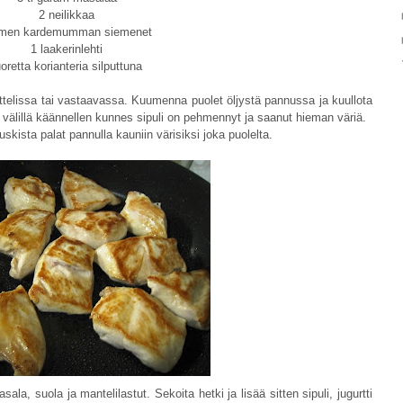
2 neilikkaa
lmen kardemumman siemenet
1 laakerinlehti
uoretta korianteria silputtuna
telissa tai vastaavassa. Kuumenna puolet öljystä pannussa ja kuullota
ä välillä käännellen kunnes sipuli on pehmennyt ja saanut hieman väriä.
uskista palat pannulla kauniin värisiksi joka puolelta.
, suola ja mantelilastut. Sekoita hetki ja lisää sitten sipuli, jugurtti