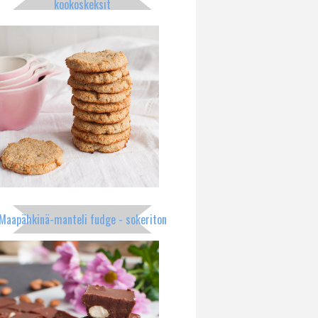
kookoskeksit
Maapähkinä-manteli fudge - sokeriton