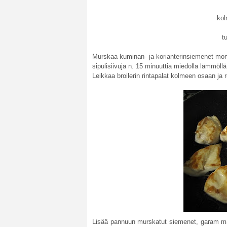
ko
t
Murskaa kuminan- ja korianterinsiemenet mort
sipulisiivuja n. 15 minuuttia miedolla lämmöll
Leikkaa broilerin rintapalat kolmeen osaan ja r
Lisää pannuun murskatut siemenet, garam masala