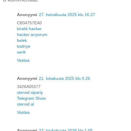
Anonyymi
27. heinäkuuta 2025 klo 16.27
CB34757EA0
kiralık hacker
hacker arıyorum
belek
kadriye
serik
Vastaa
Anonyymi
21. lokakuuta 2025 klo 0.26
3426A05577
steroid sipariş
Telegram Show
steroid al
Vastaa
Anonyymi
22. toukokuuta 2026 klo 1.05