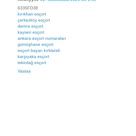
6335FD38
kırıkhan esçort
çerkezköy esçort
demre esçort
kayseri esçort
ankara esçort numaraları
gümüşhane esçort
esçort bayan kırklareli
karşıyaka esçort
tekirdağ esçort
Vastaa