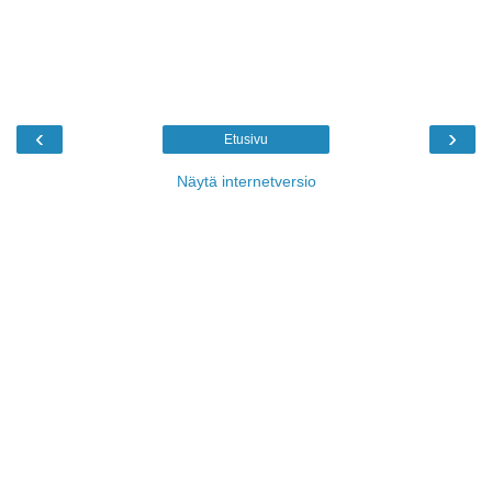
‹
›
Etusivu
Näytä internetversio