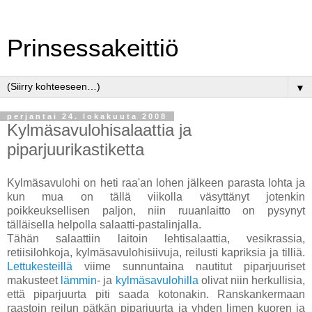
Prinsessakeittiö
▼
perjantai 24. lokakuuta 2008
Kylmäsavulohisalaattia ja
piparjuurikastiketta
Kylmäsavulohi on heti raa'an lohen jälkeen parasta lohta ja
kun mua on tällä viikolla väsyttänyt jotenkin
poikkeuksellisen paljon, niin ruuanlaitto on pysynyt
tälläisella helpolla salaatti-pastalinjalla.
Tähän salaattiin laitoin lehtisalaattia, vesikrassia,
retiisilohkoja, kylmäsavulohisiivuja, reilusti kapriksia ja tilliä.
Lettukesteillä
viime sunnuntaina nautitut piparjuuriset
makusteet
lämmin
- ja
kylmäsavulohilla
olivat niin herkullisia,
että piparjuurta piti saada kotonakin. Ranskankermaan
raastoin reilun pätkän piparjuurta ja yhden limen kuoren ja