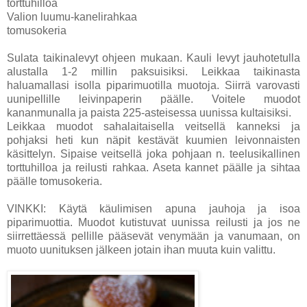
torttuhilloa
Valion luumu-kanelirahkaa
tomusokeria
Sulata taikinalevyt ohjeen mukaan. Kauli levyt jauhotetulla
alustalla 1-2 millin paksuisiksi. Leikkaa taikinasta
haluamallasi isolla piparimuotilla muotoja. Siirrä varovasti
uunipellille leivinpaperin päälle. Voitele muodot
kananmunalla ja paista 225-asteisessa uunissa kultaisiksi.
Leikkaa muodot sahalaitaisella veitsellä kanneksi ja
pohjaksi heti kun näpit kestävät kuumien leivonnaisten
käsittelyn. Sipaise veitsellä joka pohjaan n. teelusikallinen
torttuhilloa ja reilusti rahkaa. Aseta kannet päälle ja sihtaa
päälle tomusokeria.
VINKKI: Käytä käulimisen apuna jauhoja ja isoa
piparimuottia. Muodot kutistuvat uunissa reilusti ja jos ne
siirrettäessä pellille pääsevät venymään ja vanumaan, on
muoto uunituksen jälkeen jotain ihan muuta kuin valittu.