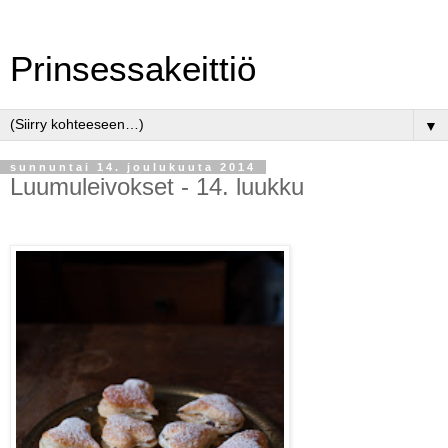
Prinsessakeittiö
▼
sunnuntai 14. joulukuuta 2014
Luumuleivokset - 14. luukku