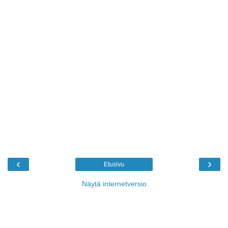
‹
›
Etusivu
Näytä internetversio