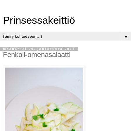
Prinsessakeittiö
▼
maanantai 29. joulukuuta 2014
Fenkoli-omenasalaatti