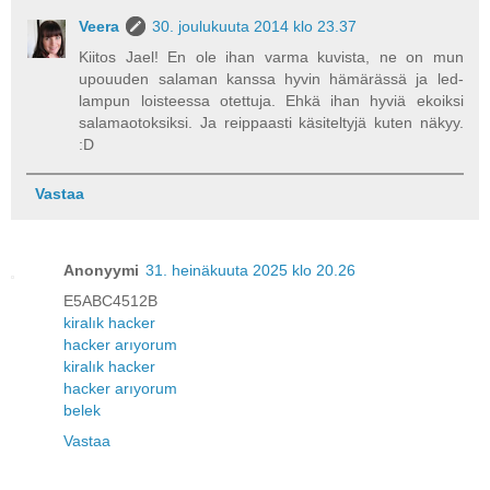
Veera
30. joulukuuta 2014 klo 23.37
Kiitos Jael! En ole ihan varma kuvista, ne on mun
upouuden salaman kanssa hyvin hämärässä ja led-
lampun loisteessa otettuja. Ehkä ihan hyviä ekoiksi
salamaotoksiksi. Ja reippaasti käsiteltyjä kuten näkyy.
:D
Vastaa
Anonyymi
31. heinäkuuta 2025 klo 20.26
E5ABC4512B
kiralık hacker
hacker arıyorum
kiralık hacker
hacker arıyorum
belek
Vastaa