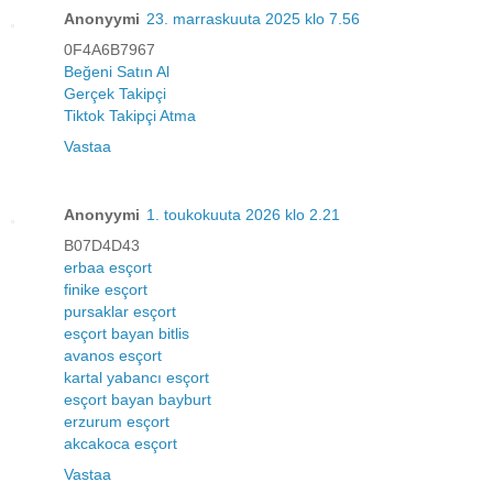
Anonyymi
23. marraskuuta 2025 klo 7.56
0F4A6B7967
Beğeni Satın Al
Gerçek Takipçi
Tiktok Takipçi Atma
Vastaa
Anonyymi
1. toukokuuta 2026 klo 2.21
B07D4D43
erbaa esçort
finike esçort
pursaklar esçort
esçort bayan bitlis
avanos esçort
kartal yabancı esçort
esçort bayan bayburt
erzurum esçort
akcakoca esçort
Vastaa