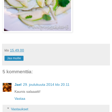
klo
15.49.00
Jaa muille
5 kommenttia:
Jael
29. joulukuuta 2014 klo 20.11
Kaunis salaaatti!
Vastaa
Vastaukset