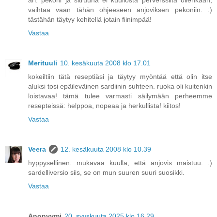
ari: pekoni ja sitruuna ei kuullosta perverssiltä ollenkaan,
vaihtaa vaan tähän ohjeeseen anjoviksen pekoniin. :)
tästähän täytyy kehitellä jotain fiinimpää!
Vastaa
Merituuli
10. kesäkuuta 2008 klo 17.01
kokeiltiin tätä reseptiäsi ja täytyy myöntää että olin itse
aluksi tosi epäileväinen sardiinin suhteen. ruoka oli kuitenkin
loistavaa! tämä tulee varmasti säilymään perheemme
resepteissä: helppoa, nopeaa ja herkullista! kiitos!
Vastaa
Veera
12. kesäkuuta 2008 klo 10.39
hyppysellinen: mukavaa kuulla, että anjovis maistuu. :)
sardelliversio siis, se on mun suuren suuri suosikki.
Vastaa
Anonyymi
20. syyskuuta 2025 klo 16.29