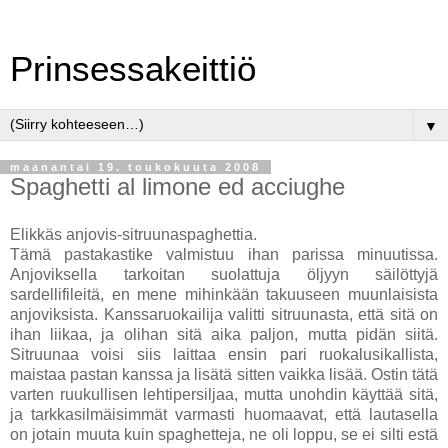
Prinsessakeittiö
▼
maanantai 19. toukokuuta 2008
Spaghetti al limone ed acciughe
Elikkäs anjovis-sitruunaspaghettia.
Tämä pastakastike valmistuu ihan parissa minuutissa.
Anjoviksella tarkoitan suolattuja öljyyn säilöttyjä
sardellifileitä, en mene mihinkään takuuseen muunlaisista
anjoviksista. Kanssaruokailija valitti sitruunasta, että sitä on
ihan liikaa, ja olihan sitä aika paljon, mutta pidän siitä.
Sitruunaa voisi siis laittaa ensin pari ruokalusikallista,
maistaa pastan kanssa ja lisätä sitten vaikka lisää. Ostin tätä
varten ruukullisen lehtipersiljaa, mutta unohdin käyttää sitä,
ja tarkkasilmäisimmät varmasti huomaavat, että lautasella
on jotain muuta kuin spaghetteja, ne oli loppu, se ei silti estä