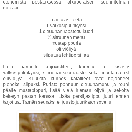
etenemistä postauksessa alkuperäisen suunnitelman
mukaan.
5 anjovisfileetä
1 valkosipulinkynsi
1 sitruunan raastettu kuori
½ sitruunan mehu
mustapippuria
oliiviöljyä
silputtua lehtipersiljaa
Laita pannulle anjovisfileet, kuorittu ja likistetty
valkosipulinkynsi, sitruunankuoriraaste sekä muutama rkl
oliiviöljyä. Kuullota kunnes kalafileet ovat hajonneet
pieneksi silpuksi. Purista pannuun sitruunamehu ja rouhi
päälle mustapippuri, lisää vielä hieman öljyä ja sekoita
keitetyn pastan kanssa. Lisää persiljasilppu juuri ennen
tarjoilua. Tämän seuraksi ei juusto juurikaan sovellu.