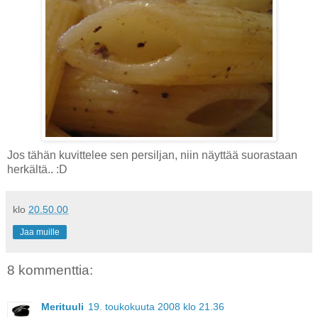
Jos tähän kuvittelee sen persiljan, niin näyttää suorastaan
herkältä.. :D
klo
20.50.00
Jaa muille
8 kommenttia:
Merituuli
19. toukokuuta 2008 klo 21.36