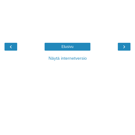
‹
›
Etusivu
Näytä internetversio