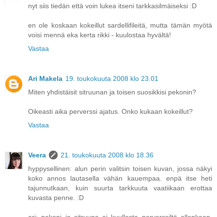
nyt siis tiedän että voin lukea itseni tarkkasilmäiseksi :D
en ole koskaan kokeillut sardellifileitä, mutta tämän myötä
voisi mennä eka kerta rikki - kuulostaa hyvältä!
Vastaa
Ari Makela
19. toukokuuta 2008 klo 23.01
Miten yhdistäisit sitruunan ja toisen suosikkisi pekonin?
Oikeasti aika perverssi ajatus. Onko kukaan kokeillut?
Vastaa
Veera
21. toukokuuta 2008 klo 18.36
hyppysellinen: alun perin valitsin toisen kuvan, jossa näkyi
koko annos lautasella vähän kauempaa. enpä itse heti
tajunnutkaan, kuin suurta tarkkuuta vaatiikaan erottaa
kuvasta penne. :D