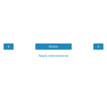
‹
›
Etusivu
Näytä internetversio