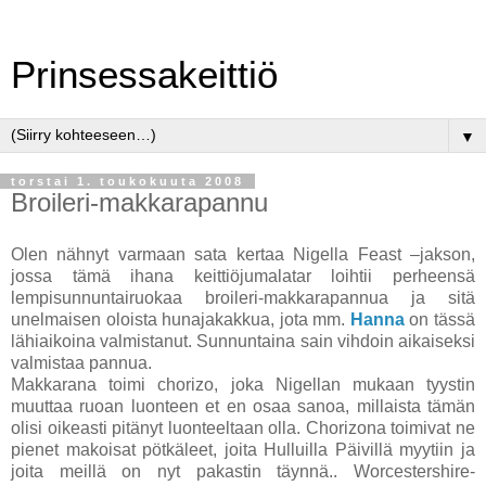
Prinsessakeittiö
▼
torstai 1. toukokuuta 2008
Broileri-makkarapannu
Olen nähnyt varmaan sata kertaa Nigella Feast –jakson,
jossa tämä ihana keittiöjumalatar loihtii perheensä
lempisunnuntairuokaa broileri-makkarapannua ja sitä
unelmaisen oloista hunajakakkua, jota mm.
Hanna
on tässä
lähiaikoina valmistanut. Sunnuntaina sain vihdoin aikaiseksi
valmistaa pannua.
Makkarana toimi chorizo, joka Nigellan mukaan tyystin
muuttaa ruoan luonteen et en osaa sanoa, millaista tämän
olisi oikeasti pitänyt luonteeltaan olla. Chorizona toimivat ne
pienet makoisat pötkäleet, joita Hulluilla Päivillä myytiin ja
joita meillä on nyt pakastin täynnä.. Worcestershire-