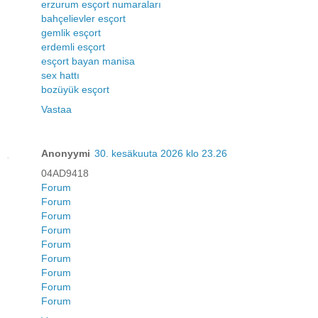
erzurum esçort numaraları
bahçelievler esçort
gemlik esçort
erdemli esçort
esçort bayan manisa
sex hattı
bozüyük esçort
Vastaa
Anonyymi
30. kesäkuuta 2026 klo 23.26
04AD9418
Forum
Forum
Forum
Forum
Forum
Forum
Forum
Forum
Forum