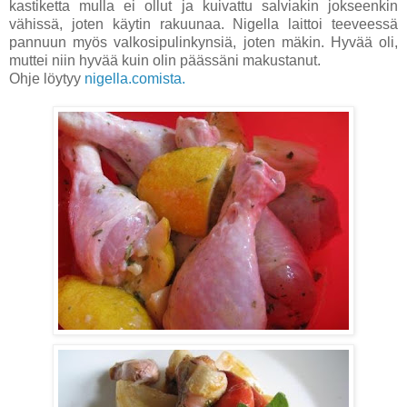
kastiketta mulla ei ollut ja kuivattu salviakin jokseenkin
vähissä, joten käytin rakuunaa. Nigella laittoi teeveessä
pannuun myös valkosipulinkynsiä, joten mäkin. Hyvää oli,
muttei niin hyvää kuin olin päässäni makustanut.
Ohje löytyy
nigella.comista.