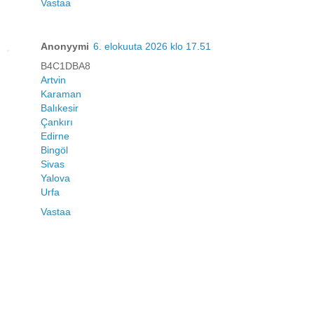
Vastaa
Anonyymi
6. elokuuta 2026 klo 17.51
B4C1DBA8
Artvin
Karaman
Balıkesir
Çankırı
Edirne
Bingöl
Sivas
Yalova
Urfa
Vastaa