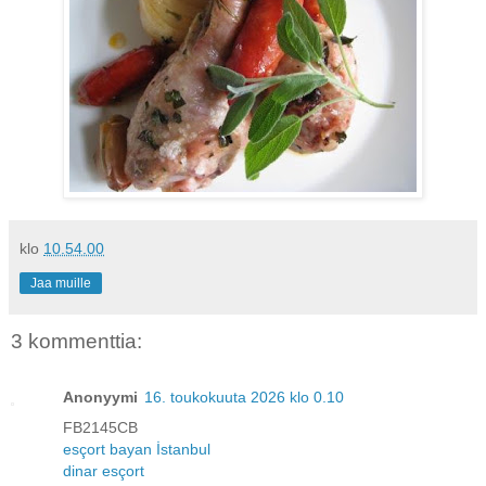
klo
10.54.00
Jaa muille
3 kommenttia:
Anonyymi
16. toukokuuta 2026 klo 0.10
FB2145CB
esçort bayan İstanbul
dinar esçort