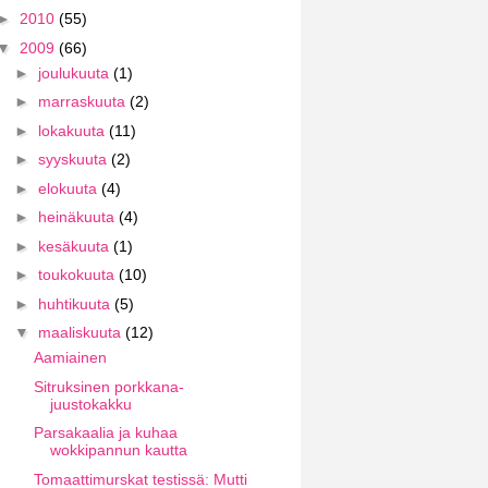
►
2010
(55)
▼
2009
(66)
►
joulukuuta
(1)
►
marraskuuta
(2)
►
lokakuuta
(11)
►
syyskuuta
(2)
►
elokuuta
(4)
►
heinäkuuta
(4)
►
kesäkuuta
(1)
►
toukokuuta
(10)
►
huhtikuuta
(5)
▼
maaliskuuta
(12)
Aamiainen
Sitruksinen porkkana-
juustokakku
Parsakaalia ja kuhaa
wokkipannun kautta
Tomaattimurskat testissä: Mutti