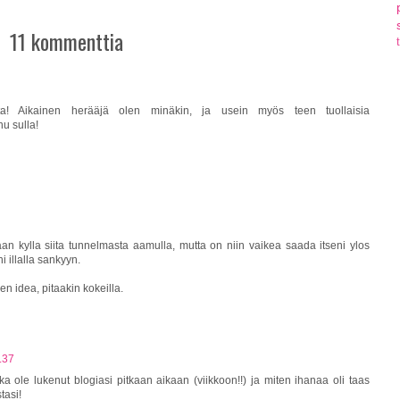
11 kommenttia
a! Aikainen herääjä olen minäkin, ja usein myös teen tuollaisia
u sulla!
an kylla siita tunnelmasta aamulla, mutta on niin vaikea saada itseni ylos
 illalla sankyyn.
en idea, pitaakin kokeilla.
.37
nka ole lukenut blogiasi pitkaan aikaan (viikkoon!!) ja miten ihanaa oli taas
tasi!