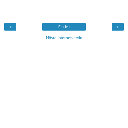
‹
›
Etusivu
Näytä internetversio