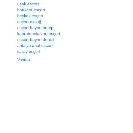
uşak esçort
batıkent esçort
beykoz esçort
esçort elazığ
esçort bayan antep
kahramankazan esçort
esçort bayan denizli
antalya anal esçort
saray esçort
Vastaa