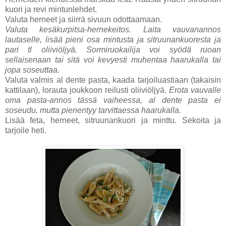
kuori ja revi mintunlehdet.
Valuta herneet ja siirrä sivuun odottaamaan.
Valuta kesäkurpitsa-hernekeitos. Laita vauvanannos
lautaselle, lisää pieni osa mintusta ja sitruunankuoresta ja
pari tl oliiviöljyä. Sormiruokailija voi syödä ruoan
sellaisenaan tai sitä voi kevyesti muhentaa haarukalla tai
jopa soseuttaa.
Valuta valmis al dente pasta, kaada tarjoiluastiaan (takaisin
kattilaan), lorauta joukkoon reilusti oliiviöljyä.
Erota vauvalle
oma pasta-annos tässä vaiheessa, al dente pasta ei
soseudu, mutta pienentyy tarvittaessa haarukalla.
Lisää feta, herneet, sitruunankuori ja minttu. Sekoita ja
tarjoile heti.