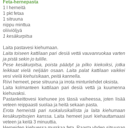
Feta-hernepasta
1 l herneitä
1 pkt fetaa
1 sitruuna
nippu minttua
oliiviöljyä
1 kesäkurpitsa
Laita pastavesi kiehumaan.
Laita toiseen kattilaan pari desiä vettä vauvanruokaa varten
ja pistä sekin jo tulille.
Pese kesäkurpitsa, poista päädyt ja pilko kiekoiksi, jotka
leikkaat vielä neljään osaan. Laita palat kattilaan vaikkei
vesi vielä kiehuisikaan, peitä kannella.
Riivi herneet, pese sitruuna ja irrota mintunlehdet oksista.
Laita kolmanteen kattilaan pari desiä vettä ja kuumenna
kiehuvaksi.
Pastankeittovesi kiehunee jos tässä vaiheessa, joten lisää
veteen reippaasti suolaa ja heitä sekaan pasta.
Erota herneistä pari ruokalusikallista ja laita kiehumaan
kesäkurpitsojen kanssa.
Laita herneet juuri kiehauttamaasi
veteen ja keitä 3 minuuttia.
Herneiden kiehuessa murskaa feta. Raasta yhden sitruunan