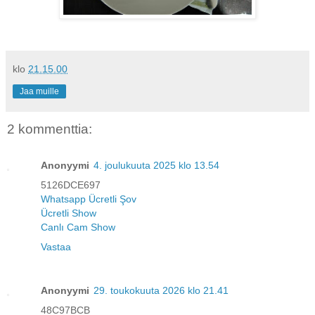
klo
21.15.00
Jaa muille
2 kommenttia:
Anonyymi
4. joulukuuta 2025 klo 13.54
5126DCE697
Whatsapp Ücretli Şov
Ücretli Show
Canlı Cam Show
Vastaa
Anonyymi
29. toukokuuta 2026 klo 21.41
48C97BCB