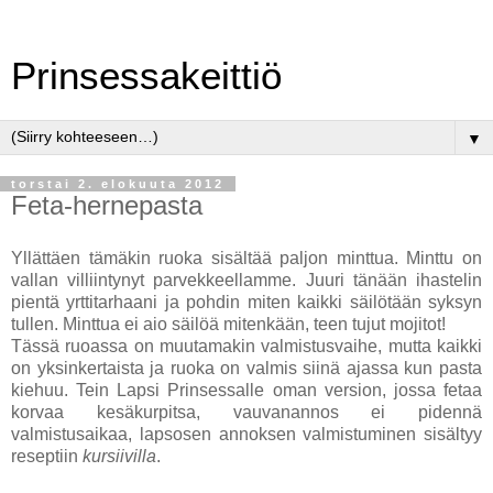
Prinsessakeittiö
▼
torstai 2. elokuuta 2012
Feta-hernepasta
Yllättäen tämäkin ruoka sisältää paljon minttua. Minttu on
vallan villiintynyt parvekkeellamme. Juuri tänään ihastelin
pientä yrttitarhaani ja pohdin miten kaikki säilötään syksyn
tullen. Minttua ei aio säilöä mitenkään, teen tujut mojitot!
Tässä ruoassa on muutamakin valmistusvaihe, mutta kaikki
on yksinkertaista ja ruoka on valmis siinä ajassa kun pasta
kiehuu. Tein Lapsi Prinsessalle oman version, jossa fetaa
korvaa kesäkurpitsa, vauvanannos ei pidennä
valmistusaikaa, lapsosen annoksen valmistuminen sisältyy
reseptiin
kursiivilla
.