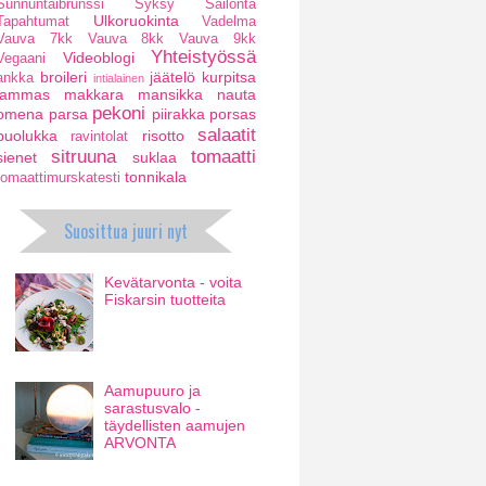
Sunnuntaibrunssi
Syksy
Säilöntä
Ulkoruokinta
Tapahtumat
Vadelma
Vauva 7kk
Vauva 8kk
Vauva 9kk
Yhteistyössä
Videoblogi
Vegaani
broileri
jäätelö
kurpitsa
ankka
intialainen
lammas
makkara
mansikka
nauta
pekoni
omena
parsa
piirakka
porsas
salaatit
puolukka
risotto
ravintolat
sitruuna
tomaatti
sienet
suklaa
tonnikala
tomaattimurskatesti
Suosittua juuri nyt
Kevätarvonta - voita
Fiskarsin tuotteita
Aamupuuro ja
sarastusvalo -
täydellisten aamujen
ARVONTA