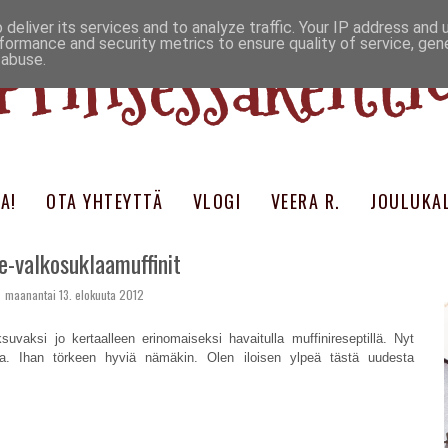
deliver its services and to analyze traffic. Your IP address and
Prinsessakeitti
formance and security metrics to ensure quality of service, ge
 abuse.
A!
OTA YHTEYTTÄ
VLOGI
VEERA R.
JOULUKAL
e-valkosuklaamuffinit
maanantai 13. elokuuta 2012
oksuvaksi jo kertaalleen erinomaiseksi havaitulla muffinireseptillä. Nyt
aa. Ihan törkeen hyviä nämäkin. Olen iloisen ylpeä tästä uudesta