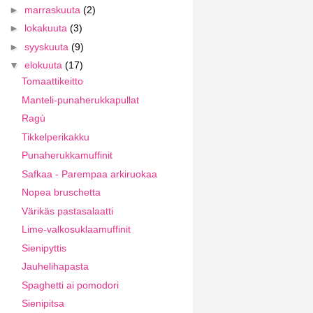
►
marraskuuta
(2)
►
lokakuuta
(3)
►
syyskuuta
(9)
▼
elokuuta
(17)
Tomaattikeitto
Manteli-punaherukkapullat
Ragù
Tikkelperikakku
Punaherukkamuffinit
Safkaa - Parempaa arkiruokaa
Nopea bruschetta
Värikäs pastasalaatti
Lime-valkosuklaamuffinit
Sienipyttis
Jauhelihapasta
Spaghetti ai pomodori
Sienipitsa