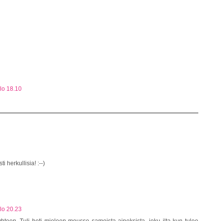
lo 18.10
 herkullisia! :--)
lo 20.23
 yhteen. Tuli heti mieleen mousse samoista aineksista, joku ilta kun tulee