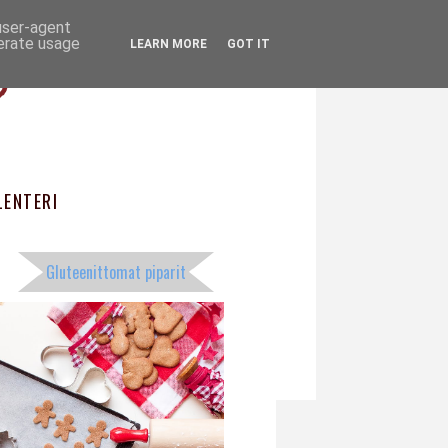
 user-agent
ö
nerate usage
LEARN MORE
GOT IT
ENTERI
Gluteenittomat piparit