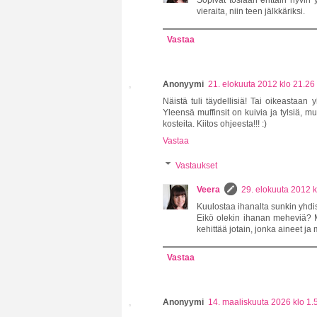
vieraita, niin teen jälkkäriksi.
Vastaa
Anonyymi
21. elokuuta 2012 klo 21.26
Näistä tuli täydellisiä! Tai oikeastaan 
Yleensä muffinsit on kuivia ja tylsiä, mut
kosteita. Kiitos ohjeesta!!! :)
Vastaa
Vastaukset
Veera
29. elokuuta 2012 k
Kuulostaa ihanalta sunkin yhdi
Eikö olekin ihanan meheviä? M
kehittää jotain, jonka aineet ja 
Vastaa
Anonyymi
14. maaliskuuta 2026 klo 1.