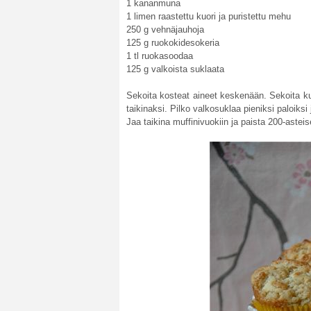
1 kananmuna
1 limen raastettu kuori ja puristettu mehu
250 g vehnäjauhoja
125 g ruokokidesokeria
1 tl ruokasoodaa
125 g valkoista suklaata
Sekoita kosteat aineet keskenään. Sekoita k
taikinaksi. Pilko valkosuklaa pieniksi paloiksi 
Jaa taikina muffinivuokiin ja paista 200-astei