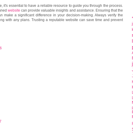
 it's essential to have a reliable resource to guide you through the process.
igned
website
can provide valuable insights and assistance. Ensuring that the
n make a significant difference in your decision-making. Always verify the
ding with any plans. Trusting a reputable website can save time and prevent
46
7