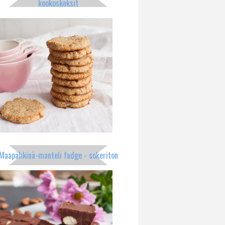
kookoskeksit
Maapähkinä-manteli fudge - sokeriton