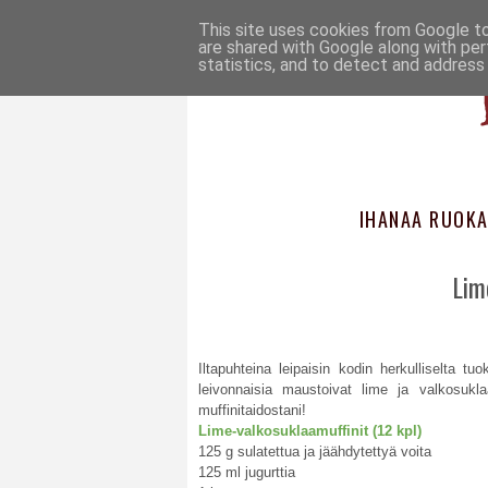
This site uses cookies from Google to 
are shared with Google along with per
statistics, and to detect and address
IHANAA RUOKA
Lim
Iltapuhteina leipaisin kodin herkulliselta tu
leivonnaisia maustoivat lime ja valkosukl
muffinitaidostani!
Lime-valkosuklaamuffinit (12 kpl)
125 g sulatettua ja jäähdytettyä voita
125 ml jugurttia