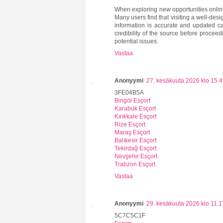
When exploring new opportunities online,
Many users find that visiting a well-des
information is accurate and updated ca
credibility of the source before procee
potential issues.
Vastaa
Anonyymi
27. kesäkuuta 2026 klo 15.
3FE04B5A
Bingöl Esçort
Karabük Esçort
Kırıkkale Esçort
Rize Esçort
Maraş Esçort
Balıkesir Esçort
Tekirdağ Esçort
Nevşehir Esçort
Trabzon Esçort
Vastaa
Anonyymi
29. kesäkuuta 2026 klo 11.1
5C7C5C1F