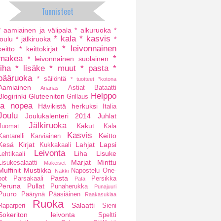
Tunnisteet
* aamiainen ja välipala
* alkuruoka
*
* kala
* kasvis
joulu
* jälkiruoka
*
* leivonnainen
keitto
* keittokirjat
makea
*
* leivonnainen suolainen
liha
* lisäke
* muut
* pasta
*
pääruoka
* säilöntä
* tuotteet
*kotona
Aamiainen
Astiat
Bataatti
Ananas
Helppo
Blogirinki
Gluteeniton
Grillaus
ja nopea
Hävikistä herkuksi
Italia
Joulu
Joulukalenteri 2014
Juhlat
Jälkiruoka
Kakut
Juomat
Kala
Kasvis
Keitto
Kantarelli
Karviainen
Kesä
Kirjat
Lahjat
Lapsi
Kukkakaali
Leivonta
Liha
Lisuke
Lehtikaali
Marjat
Minttu
Lisukesalaatti
Makeiset
Muffinit
Mustikka
Napostelu
One-
Nakki
Pasta
pot
Parsakaali
Persikka
Pata
Peruna
Pullat
Punaherukka
Punajuuri
Puuro
Päärynä
Pääsiäinen
Raakasuklaa
Ruoka
Salaatti
Raparperi
Sieni
Sokeriton leivonta
Speltti