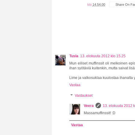
klo
14.54.00
Share On Fa
Tusla
13. elokuuta 2012 klo 15.25
Mun eiliset muffinssit oli melkoinen epis
ihan syötäviä kuitenkin, mutta saivat li
Lime ja valkosuklaa kuulostaa ihanalta 
Vastaa
Vastaukset
Veera
13. elokuuta 2012 k
Massamuffinssit! :D
Vastaa