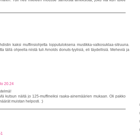
yhdistin kaksi muffinsiohjetta lopputuloksena mustikka-valkosuklaa-sitruuna.
ta tällä ohjeella niistä tuli Arnolds donuts-tyylisiä, eli täydellisiä. Meheviä ja
lo 20.24
stelmä!
ä kutsun näitä jo 125-muffineiksi raaka-ainemäärien mukaan. Oli pakko
määrät muistan helposti. :)
51