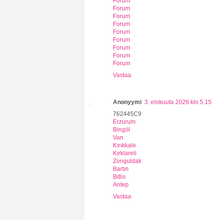
Forum
Forum
Forum
Forum
Forum
Forum
Forum
Forum
Forum
Vastaa
Anonyymi
3. elokuuta 2026 klo 5.15
762445C9
Erzurum
Bingöl
Van
Kırıkkale
Kırklareli
Zonguldak
Bartın
Bitlis
Antep
Vastaa