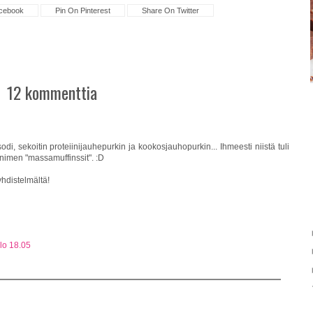
cebook
Pin On Pinterest
Share On Twitter
12 kommenttia
odi, sekoitin proteiinijauhepurkin ja kookosjauhopurkin... Ihmeesti niistä tuli
sänimen "massamuffinssit". :D
yhdistelmältä!
lo 18.05